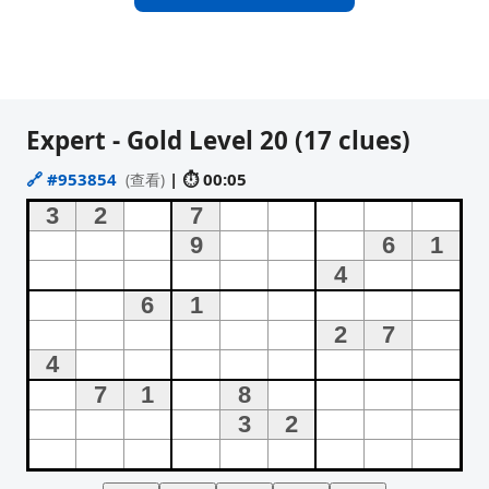
Expert - Gold Level 20 (17 clues)
🔗
#953854
| ⏱ 00:05
(查看)