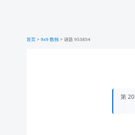
首页
>
9x9 数独
>
谜题 953854
第 2