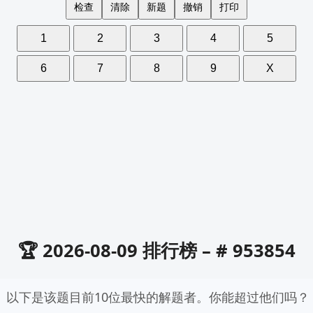
检查
清除
新题
撤销
打印
1
2
3
4
5
6
7
8
9
X
🏆 2026-08-09 排行榜 – # 953854
以下是该题目前10位最快的解题者。你能超过他们吗？