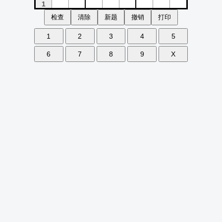
检查
清除
新题
撤销
打印
1
2
3
4
5
6
7
8
9
X